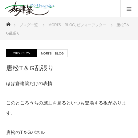
ホーム
ブログ一覧
MORI'S BLOG
,
ビフォーアフター
唐松T＆
G乱張り
2022.05.25
MORI'S BLOG
唐松T＆G乱張り
ほぼ森建築だけの表情
このところうちの施工を見るといつも登場する板がありま
す。
唐松のT＆Gパネル