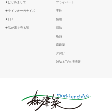
★はじめまして
プライベート
★ライフオーガナイズ
実験
★日々
情報
★私が家を売る訳
掃除
断熱
森建築
片付け
雑誌＆TV出演情報