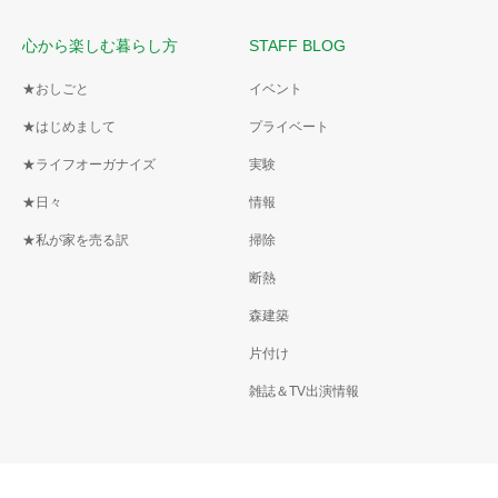
心から楽しむ暮らし方
STAFF BLOG
★おしごと
イベント
★はじめまして
プライベート
★ライフオーガナイズ
実験
★日々
情報
★私が家を売る訳
掃除
断熱
森建築
片付け
雑誌＆TV出演情報