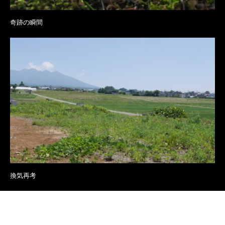
奇跡の瞬間
換気再考