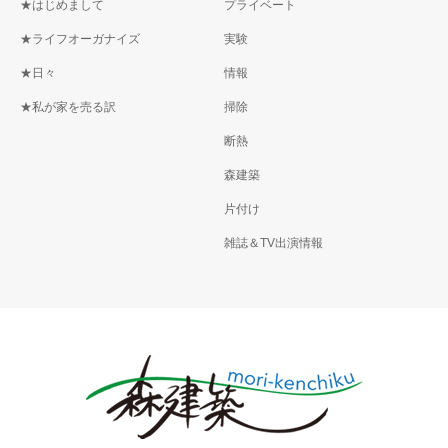
★はじめまして
プライベート
★ライフオーガナイズ
実験
★日々
情報
★私が家を売る訳
掃除
断熱
森建築
片付け
雑誌＆TV出演情報