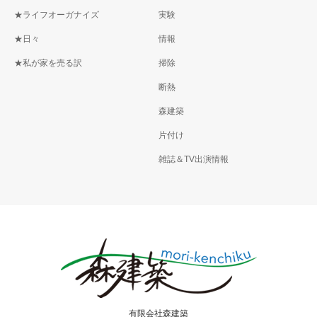
★ライフオーガナイズ
実験
★日々
情報
★私が家を売る訳
掃除
断熱
森建築
片付け
雑誌＆TV出演情報
有限会社森建築