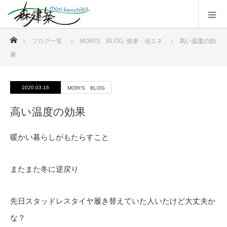
ホーム
ブログ一覧
MORI'S BLOG
,
健康・省エネ
高い温度の効
果
2020.03.16
MORI'S BLOG
高い温度の効果
暖かい暮らしがもたらすこと
またまた冬に逆戻り
先日スタッドレスタイヤ履き替えていた人いたけど大丈夫か
な？