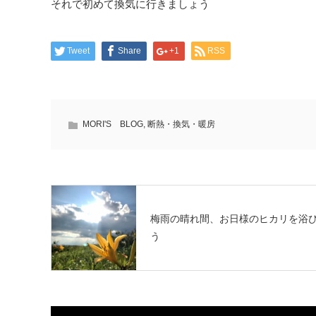
それで初めて換気に行きましょう
Tweet
Share
+1
RSS
MORI'S BLOG
,
断熱・換気・暖房
梅雨の晴れ間、お日様のヒカリを浴
う