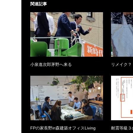
関連記事
小泉進次郎茅野へ来る
リメイク？
FPの家長野in森建築オフィスLiving
耐震等級３