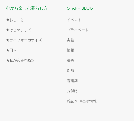
心から楽しむ暮らし方
STAFF BLOG
★おしごと
イベント
★はじめまして
プライベート
★ライフオーガナイズ
実験
★日々
情報
★私が家を売る訳
掃除
断熱
森建築
片付け
雑誌＆TV出演情報