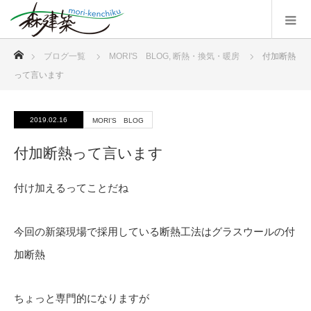
ホーム
ブログ一覧
MORI'S BLOG
,
断熱・換気・暖房
付加断熱
って言います
2019.02.16
MORI'S BLOG
付加断熱って言います
付け加えるってことだね
今回の新築現場で採用している断熱工法はグラスウールの付
加断熱
ちょっと専門的になりますが