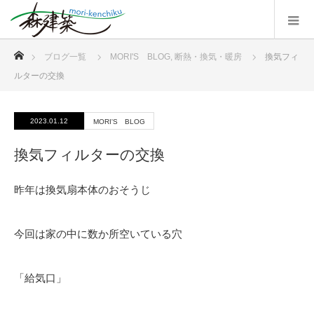
ホーム
ブログ一覧
MORI'S BLOG
,
断熱・換気・暖房
換気フィ
ルターの交換
2023.01.12
MORI'S BLOG
換気フィルターの交換
昨年は換気扇本体のおそうじ
今回は家の中に数か所空いている穴
「給気口」