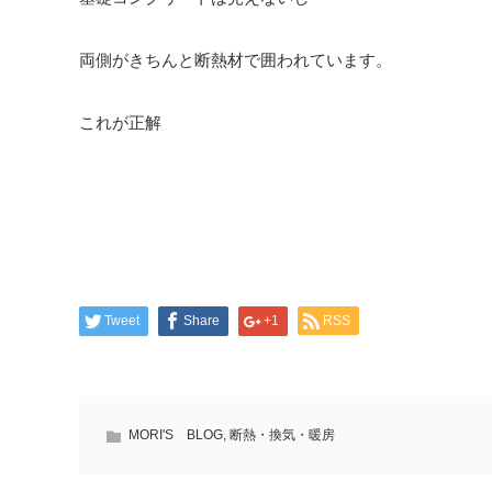
両側がきちんと断熱材で囲われています。
これが正解
Tweet
Share
+1
RSS
MORI'S BLOG
,
断熱・換気・暖房