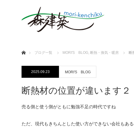
ホーム
ブログ一覧
MORI'S BLOG
,
断熱・換気・暖房
断
2025.09.23
MORI'S BLOG
断熱材の位置が違います２
売る側と使う側がともに勉強不足の時代ですね
ただ、現代もきちんとした使い方ができない会社もある