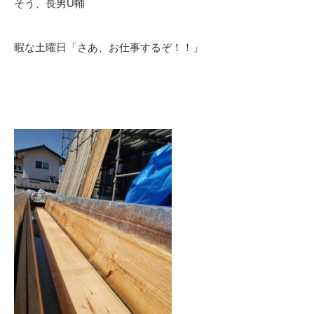
そう、長男U輔
暇な土曜日「さあ、お仕事するぞ！！」