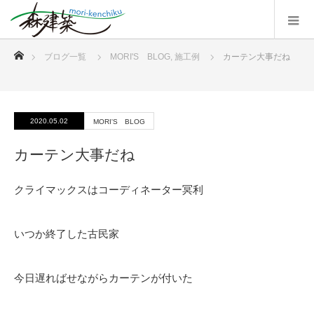
ホーム
ブログ一覧
MORI'S BLOG
,
施工例
カーテン大事だね
2020.05.02
MORI'S BLOG
カーテン大事だね
クライマックスはコーディネーター冥利
いつか終了した古民家
今日遅ればせながらカーテンが付いた