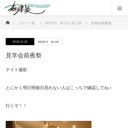
ホーム
ブログ一覧
MORI'S BLOG
,
施工例
見学会前夜祭
2019.11.22
MORI'S BLOG
見学会前夜祭
ナイト撮影
とにかく明日明後日見れない人はこっちで確認してね～
行くぞ！！