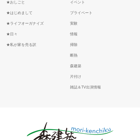
★おしごと
イベント
★はじめまして
プライベート
★ライフオーガナイズ
実験
★日々
情報
★私が家を売る訳
掃除
断熱
森建築
片付け
雑誌＆TV出演情報