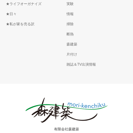
★ライフオーガナイズ
実験
★日々
情報
★私が家を売る訳
掃除
断熱
森建築
片付け
雑誌＆TV出演情報
有限会社森建築