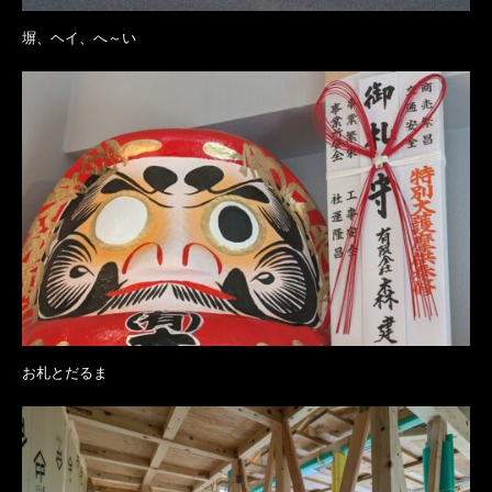
塀、ヘイ、へ～い
お札とだるま