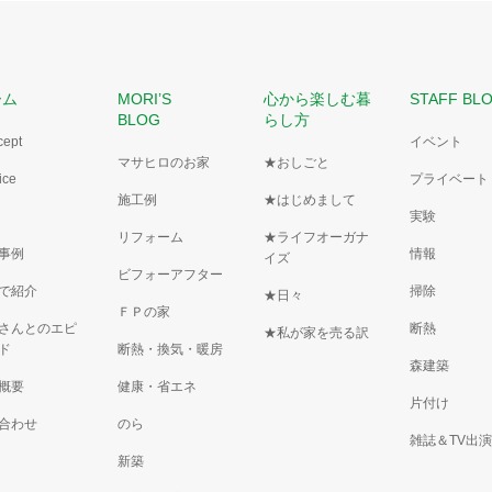
ーム
MORI’S
心から楽しむ暮
STAFF BL
BLOG
らし方
cept
イベント
マサヒロのお家
★おしごと
ice
プライベート
施工例
★はじめまして
実験
リフォーム
★ライフオーガナ
事例
情報
イズ
ビフォーアフター
で紹介
掃除
★日々
ＦＰの家
さんとのエピ
断熱
★私が家を売る訳
ド
断熱・換気・暖房
森建築
概要
健康・省エネ
片付け
合わせ
のら
雑誌＆TV出
新築