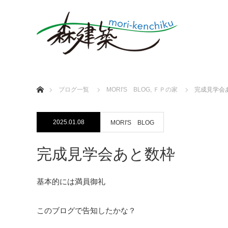
ホーム
ブログ一覧
MORI'S BLOG
,
ＦＰの家
完成見学会
2025.01.08
MORI'S BLOG
完成見学会あと数枠
基本的には満員御礼
このブログで告知したかな？