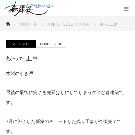
ホーム
ブログ一覧
MORI'S BLOG
,
ＦＰの家
残った工事
2022.10.12
MORI'S BLOG
残った工事
木製の引き戸
最後の最後に完了を先延ばしにしてしまうダメな森建築で
す。
7月に終了した新築のチョットした残り工事が今頃完了で
す。