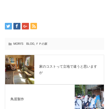
MORI'S BLOG
,
ＦＰの家
家のコストって立地で違うと思います
が
鳥居製作