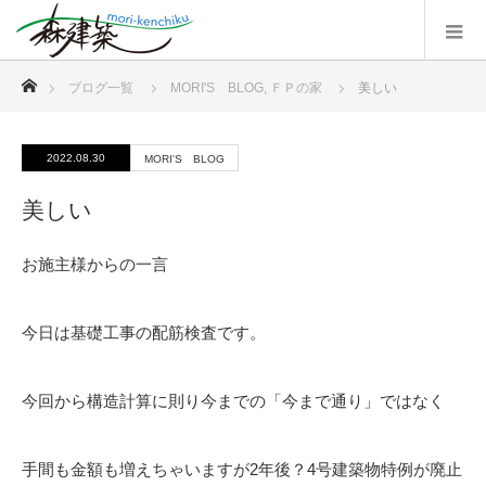
ホーム
ブログ一覧
MORI'S BLOG
,
ＦＰの家
美しい
2022.08.30
MORI'S BLOG
美しい
お施主様からの一言
今日は基礎工事の配筋検査です。
今回から構造計算に則り今までの「今まで通り」ではなく
手間も金額も増えちゃいますが2年後？4号建築物特例が廃止