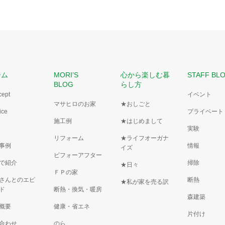
ベーション
屋根板金を張替え
ーム
MORI’S
心から楽しむ暮
STAFF BL
BLOG
らし方
cept
イベント
マサヒロのお家
★おしごと
ice
プライベート
施工例
★はじめまして
実験
リフォーム
★ライフオーガナ
事例
情報
イズ
ビフォーアフター
で紹介
掃除
★日々
ＦＰの家
さんとのエピ
断熱
★私が家を売る訳
ド
断熱・換気・暖房
森建築
概要
健康・省エネ
片付け
合わせ
のら