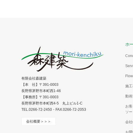
フルリノ
人造大理石の玄関框
木製玄関框とホワイトのタイルを撤去した後、
人造大理石の框とブラックのタイルに変更しま
した。
ホ
Con
Serv
Flow
有限会社森建築
【本 社】〒391-0003
施工
長野県茅野市本町西1-46
動画
【事務所】〒391-0003
長野県茅野市本町西4-5 丸上ビル1-C
お客
TEL.0266-72-2450・FAX.0266-72-2053
ソー
会社概要＞＞＞
会社
お問