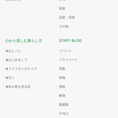
新築
温度・湿度
その他
心から楽しむ暮らし方
STAFF BLOG
★おしごと
イベント
★はじめまして
プライベート
★ライフオーガナイズ
実験
★日々
情報
★私が家を売る訳
掃除
断熱
森建築
片付け