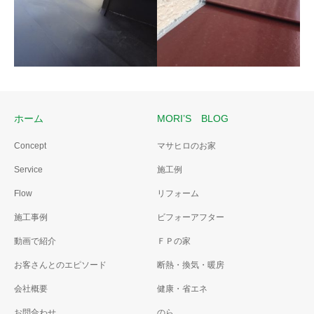
フルリノベーション
人造大理石の玄関框
木製玄関框とホワイトのタイ
ルを撤去した後、人造大理石
の框とブラックのタイルに変
更しました。
ホーム
MORI’S BLOG
雨漏り診断02
Concept
マサヒロのお家
雨漏り診断
屋根板金を張替え
Service
施工例
雨漏り診断は雨が降った日で
ないとだめです。
Flow
リフォーム
施工事例
ビフォーアフター
動画で紹介
ＦＰの家
お客さんとのエピソード
断熱・換気・暖房
会社概要
健康・省エネ
お問合わせ
のら