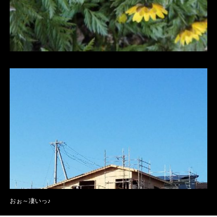
おぉ～凄いっ♪