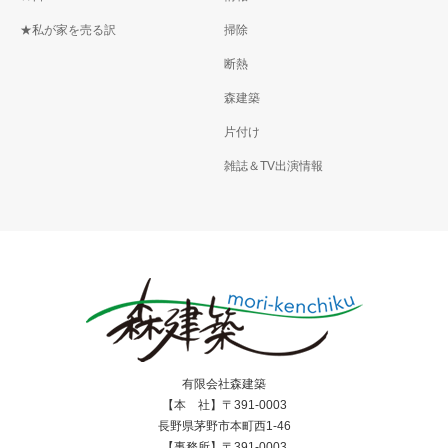
★私が家を売る訳
掃除
断熱
森建築
片付け
雑誌＆TV出演情報
有限会社森建築
【本 社】〒391-0003
長野県茅野市本町西1-46
【事務所】〒391-0003