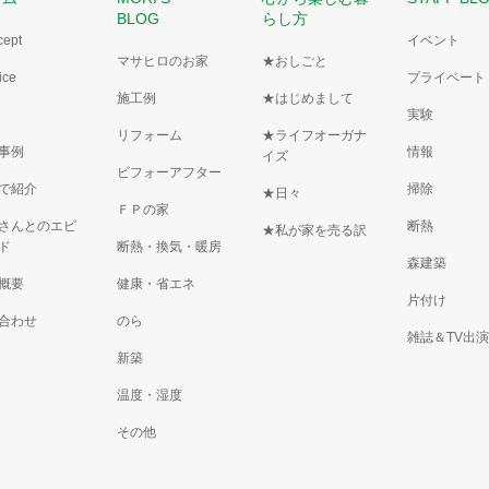
BLOG
らし方
cept
イベント
マサヒロのお家
★おしごと
ice
プライベート
施工例
★はじめまして
実験
リフォーム
★ライフオーガナ
事例
情報
イズ
ビフォーアフター
で紹介
掃除
★日々
ＦＰの家
さんとのエピ
断熱
★私が家を売る訳
ド
断熱・換気・暖房
森建築
概要
健康・省エネ
片付け
合わせ
のら
雑誌＆TV出
新築
温度・湿度
その他