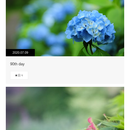
2020.07.09
90th day
★日々