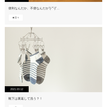
便利なんだか、不便なんだか”(-“”-)”…
★日々
2021.03.12
靴下は裏返して洗う？！