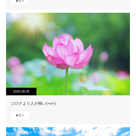
★日々
2020.08.05
コロナより人が怖い(+o+)
★日々