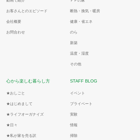
動画で紹介
ＦＰの家
お客さんとのエピソード
断熱・換気・暖房
会社概要
健康・省エネ
お問合わせ
のら
新築
温度・湿度
その他
心から楽しむ暮らし方
STAFF BLOG
★おしごと
イベント
★はじめまして
プライベート
★ライフオーガナイズ
実験
★日々
情報
★私が家を売る訳
掃除