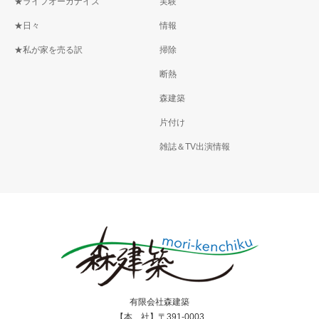
★ライフオーガナイズ
実験
★日々
情報
★私が家を売る訳
掃除
断熱
森建築
片付け
雑誌＆TV出演情報
有限会社森建築
【本 社】〒391-0003