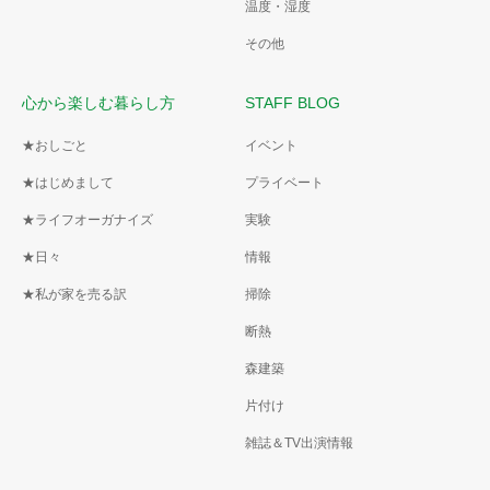
温度・湿度
その他
心から楽しむ暮らし方
STAFF BLOG
★おしごと
イベント
★はじめまして
プライベート
★ライフオーガナイズ
実験
★日々
情報
★私が家を売る訳
掃除
断熱
森建築
片付け
雑誌＆TV出演情報