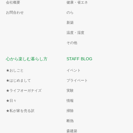
会社概要
健康・省エネ
お問合わせ
のら
新築
温度・湿度
その他
心から楽しむ暮らし方
STAFF BLOG
★おしごと
イベント
★はじめまして
プライベート
★ライフオーガナイズ
実験
★日々
情報
★私が家を売る訳
掃除
断熱
森建築