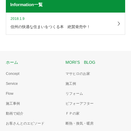
Information一覧
2018.1.9
信州の快適な住まいをつくる本 絶賛発売中！
ホーム
MORI’S BLOG
Concept
マサヒロのお家
Service
施工例
Flow
リフォーム
施工事例
ビフォーアフター
動画で紹介
ＦＰの家
お客さんとのエピソード
断熱・換気・暖房