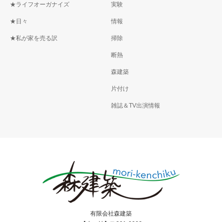
★ライフオーガナイズ
実験
★日々
情報
★私が家を売る訳
掃除
断熱
森建築
片付け
雑誌＆TV出演情報
有限会社森建築