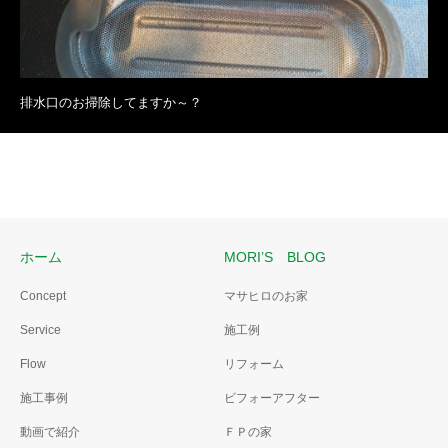
排水口のお掃除してますか～？
ホーム
MORI’S BLOG
Concept
マサヒロのお家
Service
施工例
Flow
リフォーム
施工事例
ビフォーアフター
動画で紹介
ＦＰの家