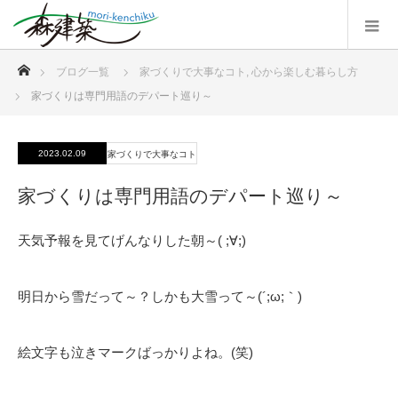
ホーム
ブログ一覧
家づくりで大事なコト
,
心から楽しむ暮らし方
家づくりは専門用語のデパート巡り～
2023.02.09
家づくりで大事なコト
家づくりは専門用語のデパート巡り～
天気予報を見てげんなりした朝～( ;∀;)
明日から雪だって～？しかも大雪って～(´;ω;｀)
絵文字も泣きマークばっかりよね。(笑)