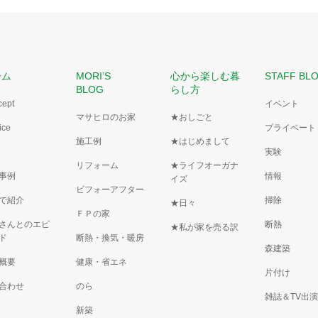
ーム
MORI’S
心から楽しむ暮
STAFF BL
BLOG
らし方
cept
イベント
マサヒロのお家
★おしごと
ice
プライベート
施工例
★はじめまして
実験
リフォーム
★ライフオーガナ
事例
情報
イズ
ビフォーアフター
で紹介
掃除
★日々
ＦＰの家
さんとのエピ
断熱
★私が家を売る訳
ド
断熱・換気・暖房
森建築
概要
健康・省エネ
片付け
合わせ
のら
雑誌＆TV出
新築