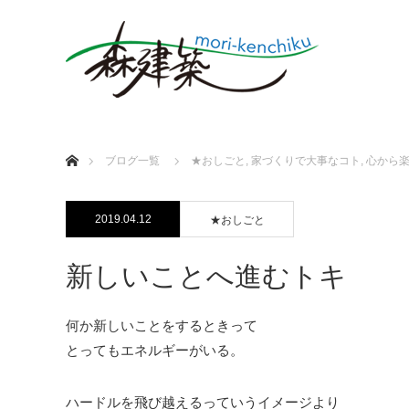
ホーム
ブログ一覧
★おしごと
,
家づくりで大事なコト
,
心から
2019.04.12
★おしごと
新しいことへ進むトキ
何か新しいことをするときって
とってもエネルギーがいる。
ハードルを飛び越えるっていうイメージより