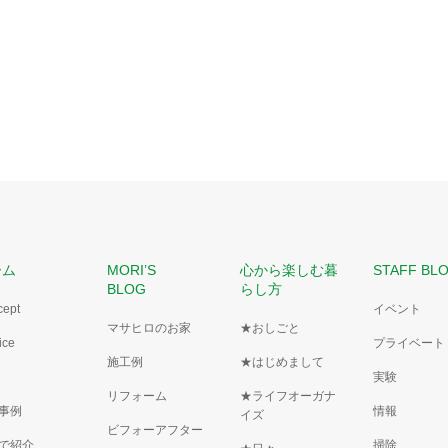
ーム
MORI’S
心から楽しむ暮
STAFF BL
BLOG
らし方
cept
イベント
マサヒロのお家
★おしごと
ice
プライベート
施工例
★はじめまして
実験
リフォーム
★ライフオーガナ
事例
情報
イズ
ビフォーアフター
で紹介
掃除