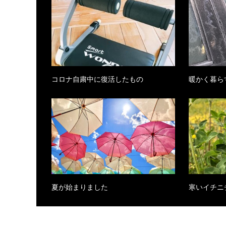
コロナ自粛中に復活したもの
暖かく暮ら
夏が始まりました
寒いイチニ