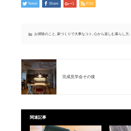
Tweet
Share
+1
RSS
お掃除のこと
,
家づくりで大事なコト
,
心から楽しむ暮らし方
,
完成見学会その後
関連記事