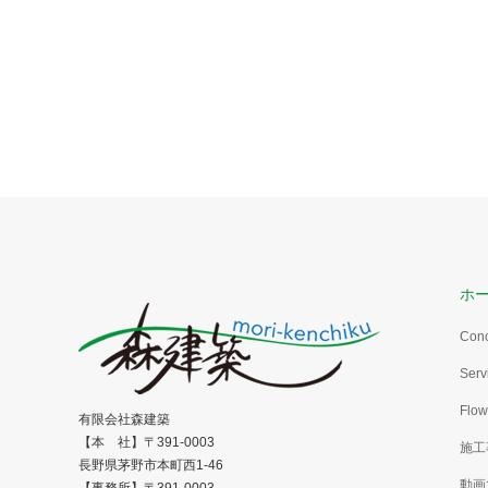
ホ
Con
Serv
Flow
有限会社森建築
【本 社】〒391-0003
施工
長野県茅野市本町西1-46
動画