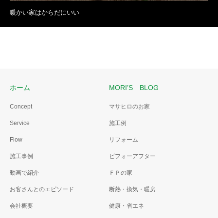
暖かい家はからだにいい
ホーム
MORI’S BLOG
Concept
マサヒロのお家
Service
施工例
Flow
リフォーム
施工事例
ビフォーアフター
動画で紹介
ＦＰの家
お客さんとのエピソード
断熱・換気・暖房
会社概要
健康・省エネ