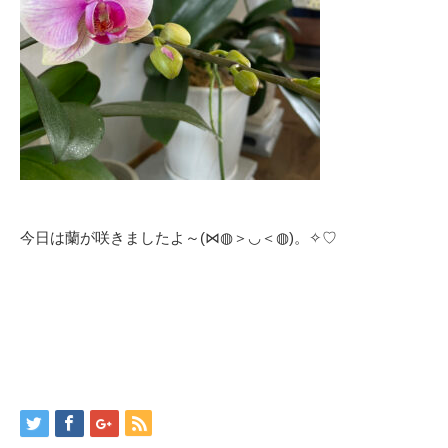
今日は蘭が咲きましたよ～(⋈◍＞◡＜◍)。✧♡