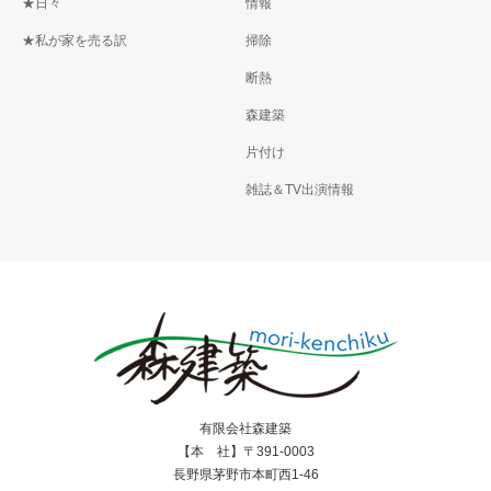
★日々
情報
★私が家を売る訳
掃除
断熱
森建築
片付け
雑誌＆TV出演情報
有限会社森建築
【本 社】〒391-0003
長野県茅野市本町西1-46