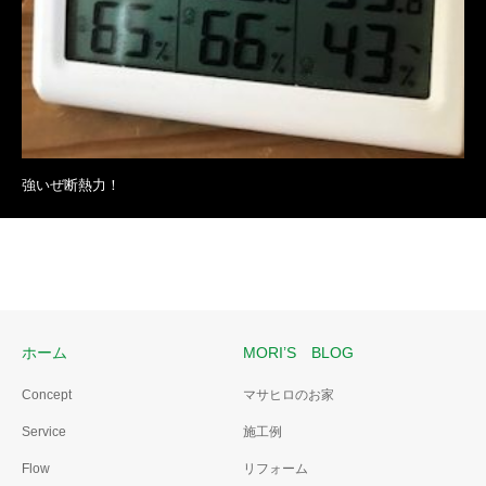
強いぜ断熱力！
ホーム
MORI’S BLOG
Concept
マサヒロのお家
Service
施工例
Flow
リフォーム