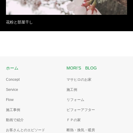
花粉と部屋干し
ホーム
MORI’S BLOG
Concept
マサヒロのお家
Service
施工例
Flow
リフォーム
施工事例
ビフォーアフター
動画で紹介
ＦＰの家
お客さんとのエピソード
断熱・換気・暖房