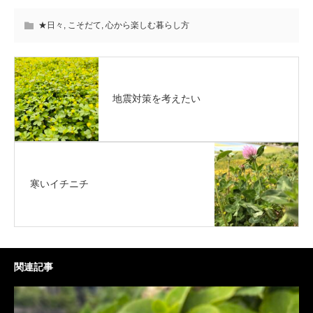
★日々
,
こそだて
,
心から楽しむ暮らし方
地震対策を考えたい
寒いイチニチ
関連記事