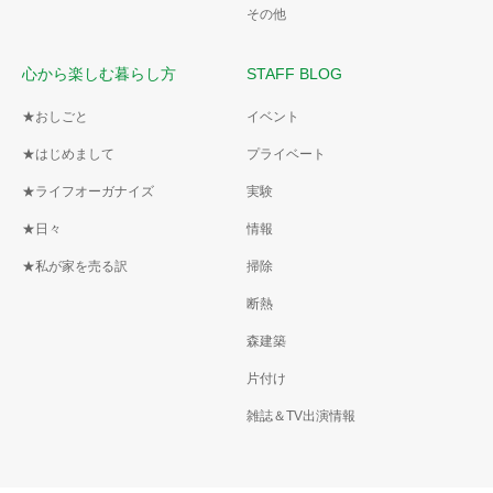
その他
心から楽しむ暮らし方
STAFF BLOG
★おしごと
イベント
★はじめまして
プライベート
★ライフオーガナイズ
実験
★日々
情報
★私が家を売る訳
掃除
断熱
森建築
片付け
雑誌＆TV出演情報