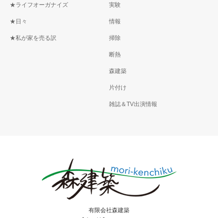
★ライフオーガナイズ
実験
★日々
情報
★私が家を売る訳
掃除
断熱
森建築
片付け
雑誌＆TV出演情報
有限会社森建築