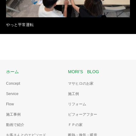
やっと平常運転
ホーム
MORI’S BLOG
Concept
マサヒロのお家
Service
施工例
Flow
リフォーム
施工事例
ビフォーアフター
動画で紹介
ＦＰの家
お客さんとのエピソード
断熱・換気・暖房