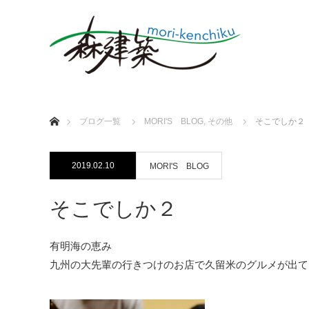
ホーム
ブログ一覧
MORI'S BLOG
,
その他
そこでしか２
2019.02.10
MORI'S BLOG
そこでしか２
有明海の恵み
九州の大先輩の行きつけのお店で久留米のグルメが出て