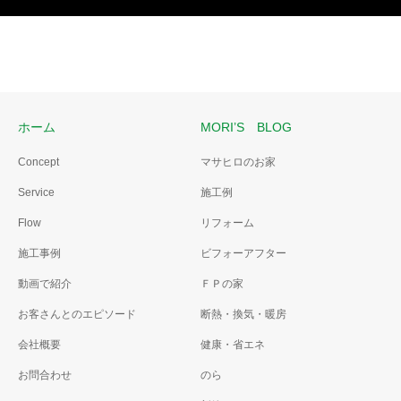
ホーム
MORI’S BLOG
Concept
マサヒロのお家
Service
施工例
Flow
リフォーム
施工事例
ビフォーアフター
動画で紹介
ＦＰの家
お客さんとのエピソード
断熱・換気・暖房
会社概要
健康・省エネ
お問合わせ
のら