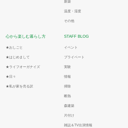
新築
温度・湿度
その他
心から楽しむ暮らし方
STAFF BLOG
★おしごと
イベント
★はじめまして
プライベート
★ライフオーガナイズ
実験
★日々
情報
★私が家を売る訳
掃除
断熱
森建築
片付け
雑誌＆TV出演情報