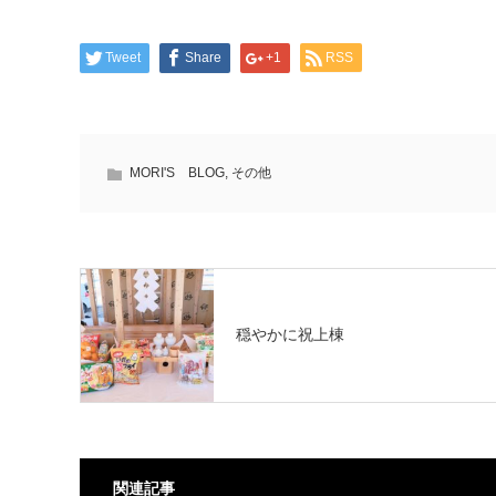
Tweet
Share
+1
RSS
MORI'S BLOG
,
その他
穏やかに祝上棟
関連記事