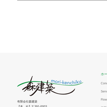
ホ
Con
Serv
Flow
有限会社森建築
【本 社】〒391-0003