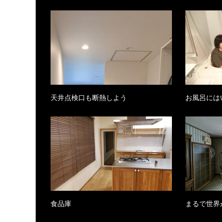
天井点検口も断熱しよう
お風呂には
食品庫
まるで世界