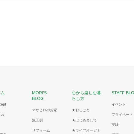
ーム
MORI’S
心から楽しむ暮
STAFF BL
BLOG
らし方
cept
イベント
マサヒロのお家
★おしごと
ice
プライベート
施工例
★はじめまして
実験
リフォーム
★ライフオーガナ