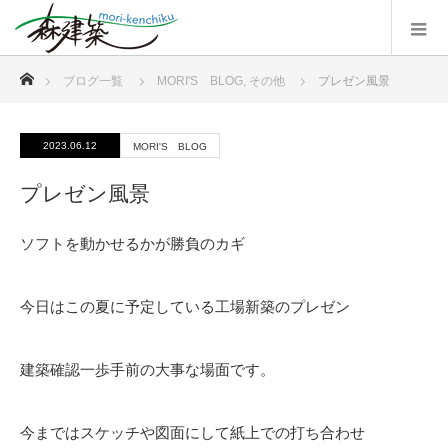
ホーム
ブログ一覧
MORI'S BLOG
,
その他
プレゼン風景
2023.06.12
MORI'S BLOG
プレゼン風景
ソフトを動かせるかが勝負のカギ
今日はこの夏に予定している工場新築のプレゼン
建築確認一歩手前の大事な場面です。
今まではスケッチや図面にして紙上での打ち合わせ