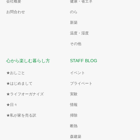
会社概要
健康・省エネ
お問合わせ
のら
新築
温度・湿度
その他
心から楽しむ暮らし方
STAFF BLOG
★おしごと
イベント
★はじめまして
プライベート
★ライフオーガナイズ
実験
★日々
情報
★私が家を売る訳
掃除
断熱
森建築