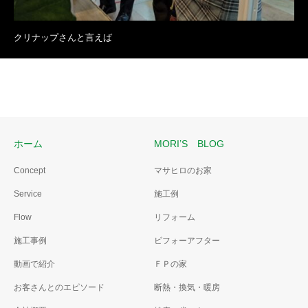
クリナップさんと言えば
ホーム
MORI’S BLOG
Concept
マサヒロのお家
Service
施工例
Flow
リフォーム
施工事例
ビフォーアフター
動画で紹介
ＦＰの家
お客さんとのエピソード
断熱・換気・暖房