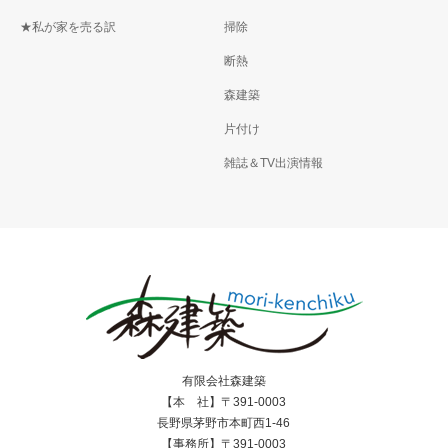
★私が家を売る訳
掃除
断熱
森建築
片付け
雑誌＆TV出演情報
有限会社森建築
【本 社】〒391-0003
長野県茅野市本町西1-46
【事務所】〒391-0003