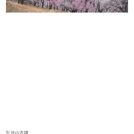
弘法山古墳