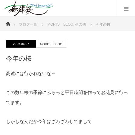
ホーム
ブログ一覧
MORI'S BLOG
,
その他
今年の桜
2026.04.07
MORI'S BLOG
今年の桜
高遠には行かれないな～
この数年桜の季節にふらっと平日時間を作ってお花見に行っ
てます。
しかしなんだか今年はざわざわしてまして