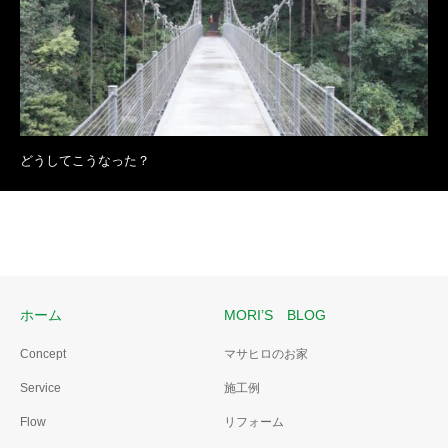
どうしてこうなった？
ホーム
MORI’S BLOG
Concept
マサヒロのお家
Service
施工例
Flow
リフォーム