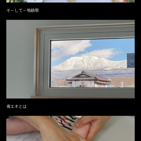
そ～して～地鎮祭
省エネとは