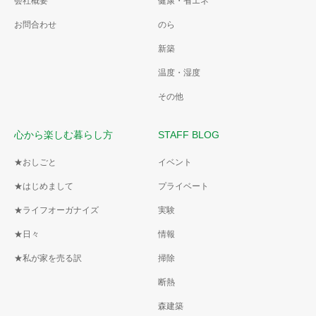
会社概要
健康・省エネ
お問合わせ
のら
新築
温度・湿度
その他
心から楽しむ暮らし方
STAFF BLOG
★おしごと
イベント
★はじめまして
プライベート
★ライフオーガナイズ
実験
★日々
情報
★私が家を売る訳
掃除
断熱
森建築