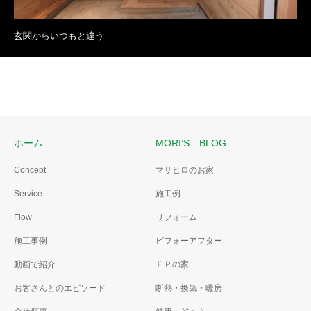
玄関からいつもと違う
ホーム
MORI’S BLOG
Concept
マサヒロのお家
Service
施工例
Flow
リフォーム
施工事例
ビフォーアフター
動画で紹介
ＦＰの家
お客さんとのエピソード
断熱・換気・暖房