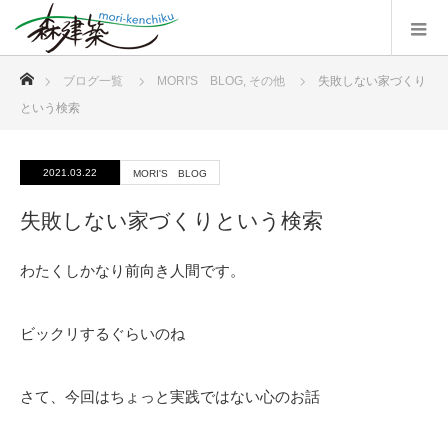
ホーム
ブログ一覧
MORI'S BLOG
,
その他
失敗しない家づくり
という検索
2021.03.22
MORI'S BLOG
失敗しない家づくりという検索
わたくしかなり前向き人間です。
ビックリするぐらいのね
さて、今回はちょっと実践ではない心のお話