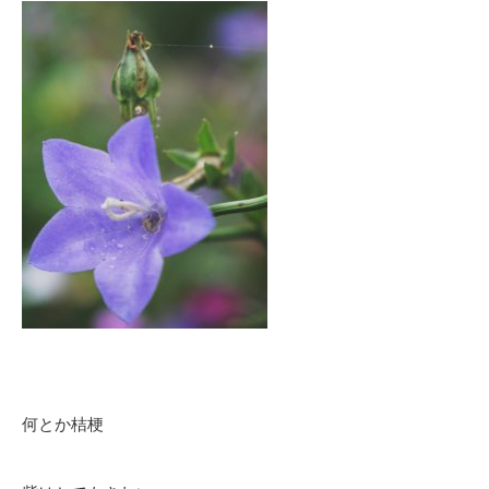
何とか桔梗