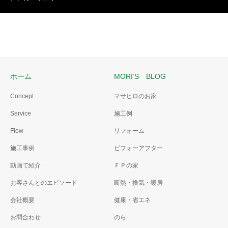
ホーム
MORI’S BLOG
Concept
マサヒロのお家
Service
施工例
Flow
リフォーム
施工事例
ビフォーアフター
動画で紹介
ＦＰの家
お客さんとのエピソード
断熱・換気・暖房
会社概要
健康・省エネ
お問合わせ
のら