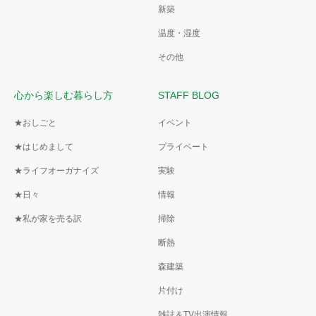
新築
温度・湿度
その他
心から楽しむ暮らし方
STAFF BLOG
★おしごと
イベント
★はじめまして
プライベート
★ライフオーガナイズ
実験
★日々
情報
★私が家を売る訳
掃除
断熱
森建築
片付け
雑誌＆TV出演情報