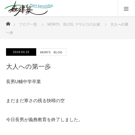
ホーム
ブログ一覧
MORI'S BLOG
,
マサヒロのお家
大人への第
一歩
2019.03.15
MORI'S BLOG
大人への第一歩
長男U輔中学卒業
まだまだ寒さの残る快晴の空
今日長男が義務教育を終了しました。