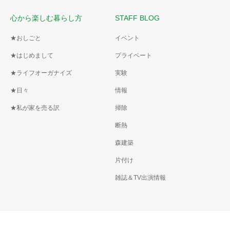
心から楽しむ暮らし方
STAFF BLOG
★おしごと
イベント
★はじめまして
プライベート
★ライフオーガナイズ
実験
★日々
情報
★私が家を売る訳
掃除
断熱
森建築
片付け
雑誌＆TV出演情報