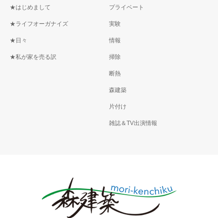
★はじめまして
プライベート
★ライフオーガナイズ
実験
★日々
情報
★私が家を売る訳
掃除
断熱
森建築
片付け
雑誌＆TV出演情報