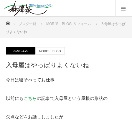
ホーム
ブログ一覧
MORI'S BLOG
,
リフォーム
入母屋はやっぱ
りよくないね
2020.04.23
MORI'S BLOG
入母屋はやっぱりよくないね
今日は寝そべってお仕事
以前にも
こちら
の記事で入母屋という屋根の形状の
欠点などをお話ししましたが