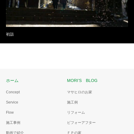
初詣
ホーム
MORI’S BLOG
Concept
マサヒロのお家
Service
施工例
Flow
リフォーム
施工事例
ビフォーアフター
動画で紹介
ＦＰの家