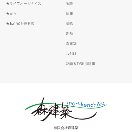
★ライフオーガナイズ
実験
★日々
情報
★私が家を売る訳
掃除
断熱
森建築
片付け
雑誌＆TV出演情報
有限会社森建築