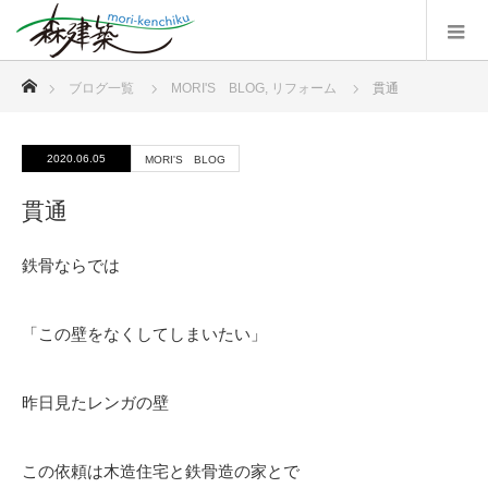
ホーム
ブログ一覧
MORI'S BLOG
,
リフォーム
貫通
2020.06.05
MORI'S BLOG
貫通
鉄骨ならでは
「この壁をなくしてしまいたい」
昨日見たレンガの壁
この依頼は木造住宅と鉄骨造の家とで