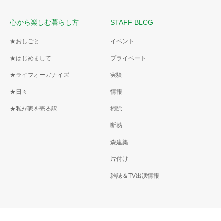
心から楽しむ暮らし方
STAFF BLOG
★おしごと
イベント
★はじめまして
プライベート
★ライフオーガナイズ
実験
★日々
情報
★私が家を売る訳
掃除
断熱
森建築
片付け
雑誌＆TV出演情報