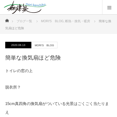
ホーム
ブログ一覧
MORI'S BLOG
,
断熱・換気・暖房
簡単な換
気扇ほど危険
2020.06.13
MORI'S BLOG
簡単な換気扇ほど危険
トイレの窓の上
脱衣所？
15cm真四角の換気扇がついている光景はごくごく当たりま
え