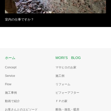
室内の仕事ですか？
ホーム
MORI’S BLOG
Concept
マサヒロのお家
Service
施工例
Flow
リフォーム
施工事例
ビフォーアフター
動画で紹介
ＦＰの家
お客さんとのエピソード
断熱・換気・暖房